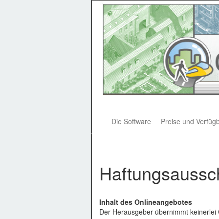
Direkt
zum
Inhalt
Main
Die Software
Preise und Verfügb
navigation
Haftungsaussc
Inhalt des Onlineangebotes
Der Herausgeber übernimmt keinerlei Ge