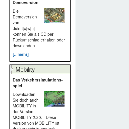
Demoversion
Die
Demoversion
von
dein|t|o|w|n|
können Sie als CD per
Rückumschlag erhalten oder
downloaden.
[...mehr]
Mobility
Das Verkehrssimulations­
spiel
Downloaden
Sie doch auch
MOBILITY in
der Version
MOBILITY 2.20. - Diese
Version von MOBILITY ist
dreisprachig in englisch,