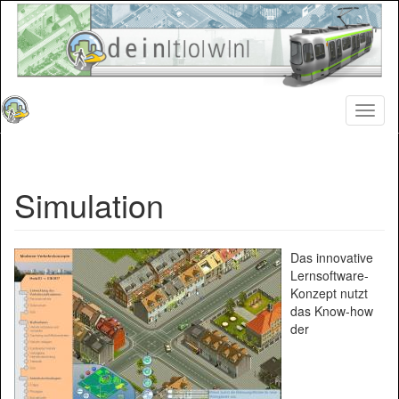
Direkt
zum
Inhalt
Toggl
naviga
Simulation
Das innovative
Lernsoftware-
Konzept nutzt
das Know-how
der